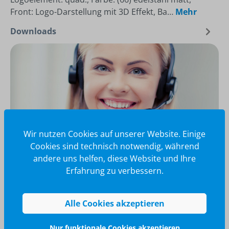
Front: Logo-Darstellung mit 3D Effekt, Ba…
Mehr
Downloads
Wir nutzen Cookies auf unserer Website. Einige
Cookies sind technisch notwendig, während
andere uns helfen, diese Website und Ihre
Erfahrung zu verbessern.
Wir glänzen für Sie
040 / 570 18 25 70
Alle Cookies akzeptieren
info@brilliant-promotion.com
Jetzt anfragen
Nur funktionale Cookies akzeptieren