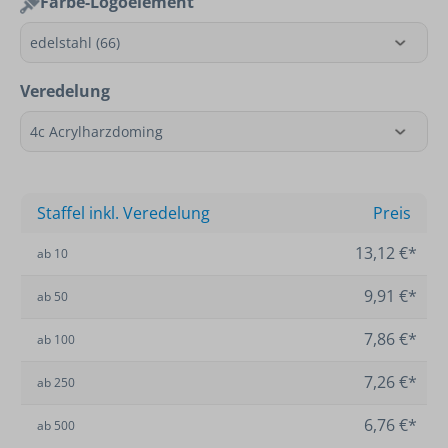
Farbe-Logoelement
Veredelung
Staffel inkl. Veredelung
Preis
13,12 €*
ab
10
9,91 €*
ab
50
7,86 €*
ab
100
7,26 €*
ab
250
6,76 €*
ab
500