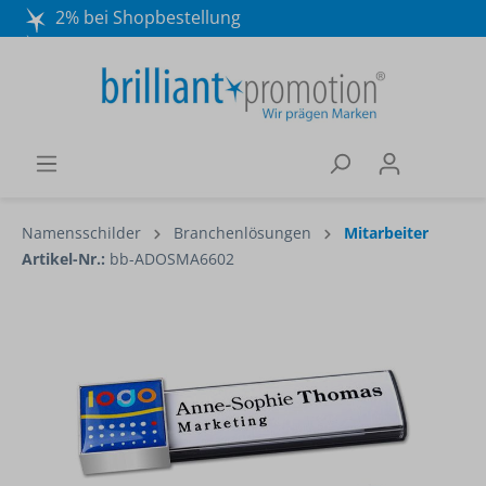
2% bei Shopbestellung
Mo. - Do. 8:30 - 16:30 und Fr. 8:30 - 15:00 Uhr
Wir beraten Sie gerne:
040 / 570 18 25 70
Namensschilder
Branchenlösungen
Mitarbeiter
Artikel-Nr.:
bb-ADOSMA6602