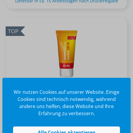
Lieferbar in ca. 15 Arbeitstagen nach Druckfreigabe
TOP
Sonnenmilch LSF 30, 50 ml Tube
Wir nutzen Cookies auf unserer Website. Einige
Cookies sind technisch notwendig, während
andere uns helfen, diese Website und Ihre
Erfahrung zu verbessern.
ab 2,25 €*
Lieferbar in ca. 15 Arbeitstagen nach Druckfreigabe
Alle Cookies akzeptieren