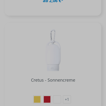
ab 2,06 €*
Cretus - Sonnencreme
+
1