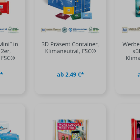
Mini“ in
3D Präsent Container,
Werbe-
 2er,
Klimaneutral, FSC®
sü
, FSC®
Klima
€*
ab 2,49 €*