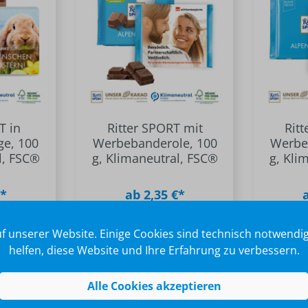
T in
Ritter SPORT mit
Rit
e, 100
Werbebanderole, 100
Werbe
l, FSC®
g, Klimaneutral, FSC®
g, Kli
€*
ab 2,35 €*
f unserer Website. Einige Cookies sind technisch notwend
helfen, diese Website und Ihre Erfahrung zu verbessern.
Alle Cookies akzeptieren