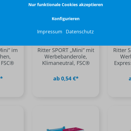
Nur funktionale Cookies akzeptieren
Konfigurieren
Impressum
Datenschutz
Mini“ im
Ritter SPORT „Mini“ mit
Ritter 
hen,
Werbebanderole,
Wer
, FSC®
Klimaneutral, FSC®
Expres
€*
ab 0,54 €*