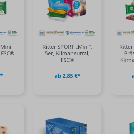
 Mini,
Ritter SPORT „Mini“,
Ritte
, FSC®
5er, Klimaneutral,
Prä
FSC®
Klima
€*
ab 2,85 €*