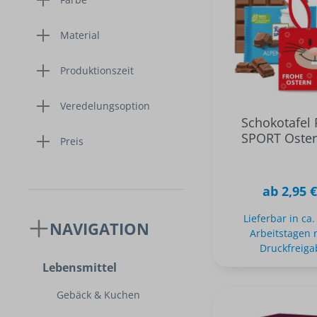
Osterdekoration
Nachhalt
Pfefferminz
Gubor
Werbearti
Zucker
Material
Trinkflaschen
Leibniz
Neuheite
Sportflaschen
Ahoj-Brau
Produktionszeit
Flachmann
Jelly Beans
Glasflaschen
Pulmoll
Veredelungsoption
Schokotafel R
Mentos
SPORT Oste
Preis
Tic Tac
ab 2,95 
Lieferbar in ca.
NAVIGATION
Arbeitstagen 
Druckfreiga
Lebensmittel
Gebäck & Kuchen