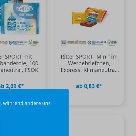
ter SPORT mit
Ritter SPORT „Mini“ im
banderole, 100
Werbebriefchen,
maneutral, FSC®
Express, Klimaneutral,
FSC®
ab 2,09 €*
ab 0,83 €*
ig, während andere uns