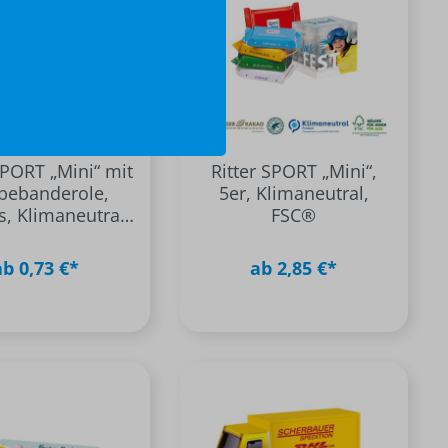
SPORT „Mini“ mit
Ritter SPORT „Mini“,
bebanderole,
5er, Klimaneutral,
s, Klimaneutral,
FSC®
FSC®
ab 0,73 €*
ab 2,85 €*