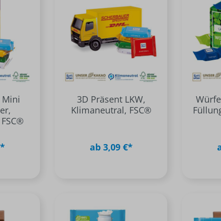
 Mini
3D Präsent LKW,
Würfe
er,
Klimaneutral, FSC®
Füllun
, FSC®
€*
ab 3,09 €*