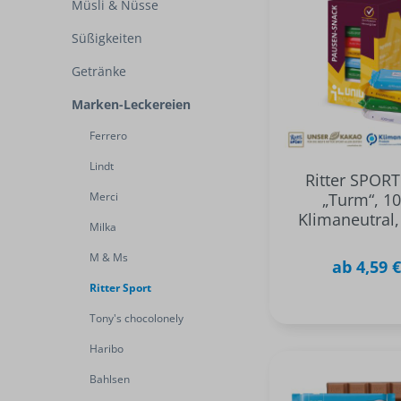
Müsli & Nüsse
Süßigkeiten
Getränke
Marken-Leckereien
Ferrero
Lindt
Ritter SPORT
Merci
„Turm“, 10
Klimaneutral
Milka
M & Ms
ab 4,59 
Ritter Sport
Tony's chocolonely
Haribo
Bahlsen