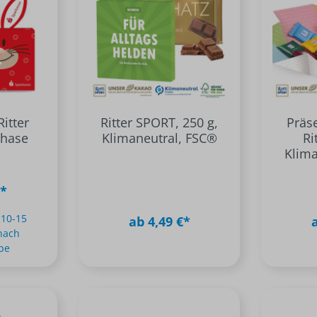
Lanyards
ige
Mund-Nasen-Schutz
Tierbedarf
Schlüsselanhänger
kel
Desinfektionsmittel
n 2024
Corona-Schnelltests
se
itter
Ritter SPORT, 250 g,
Präs
rhase
Klimaneutral, FSC®
Ri
Klima
€*
 10-15
ab 4,49 €*
nach
be