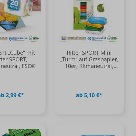
ent „Cube“ mit
Ritter SPORT Mini
tter SPORT,
„Turm“ auf Graspapier,
neutral, FSC®
10er, Klimaneutral,
FSC®
ab 2,99 €*
ab 5,10 €*