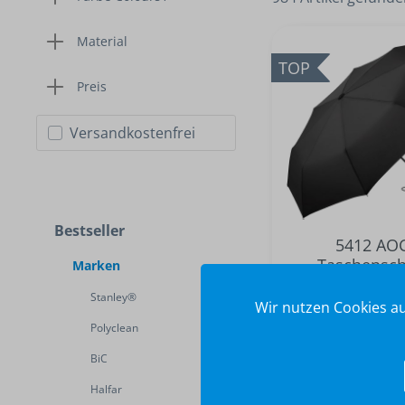
Material
TOP
Preis
Versandkostenfrei
Bestseller
5412 AO
Taschensc
Marken
Stanley®
Wir nutzen Cookies au
Polyclean
BiC
ab 8,10 
Halfar