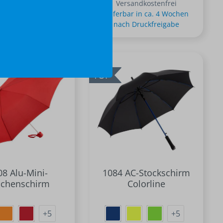
sandkostenfrei
Versandkostenfrei
ar in ca. 4 Wochen
Lieferbar in ca. 4 Wochen
 Druckfreigabe
nach Druckfreigabe
TOP
08 Alu-Mini-
1084 AC-Stockschirm
schenschirm
Colorline
+
5
+
5