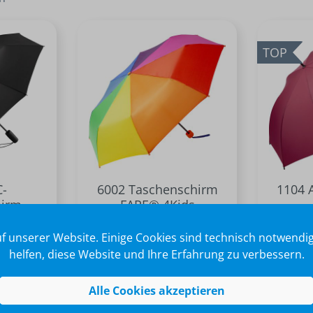
TOP
C-
6002 Taschenschirm
1104 
hirm
FARE® 4Kids
f unserer Website. Einige Cookies sind technisch notwend
+
9
helfen, diese Website und Ihre Erfahrung zu verbessern.
€*
ab 5,90 €*
Alle Cookies akzeptieren