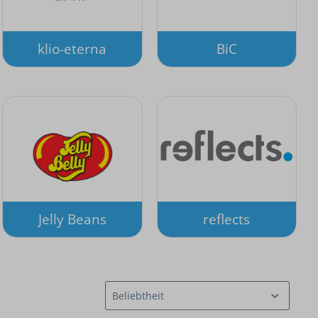
klio-eterna
BiC
Jelly Beans
reflects