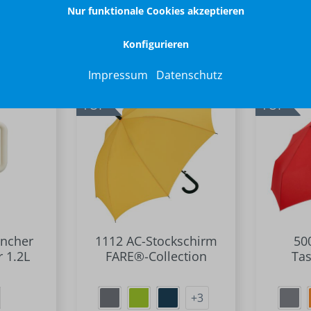
frei
Versandkostenfrei
Ver
Nur funktionale Cookies akzeptieren
4 Wochen
Lieferbar in ca. 4 Wochen
Lieferb
igabe
nach Druckfreigabe
nach
Konfigurieren
Impressum
Datenschutz
TOP
TOP
ncher
1112 AC-Stockschirm
50
 1.2L
FARE®-Collection
Ta
+
3