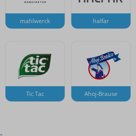
mahlwerck
halfar
Tic Tac
Ahoj-Brause
en