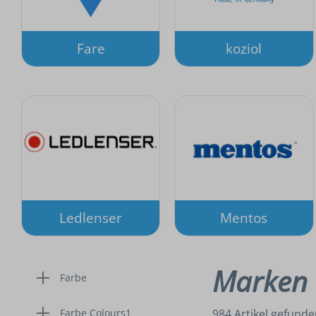
Fare
koziol
Ledlenser
Mentos
Marken
Farbe
Farbe Colours1
984 Artikel gefund