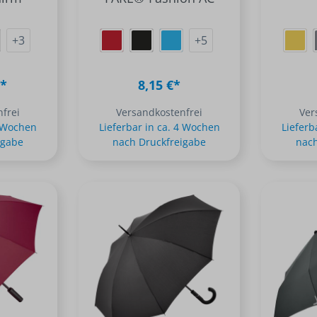
+
3
+
5
€*
8,15 €*
frei
Versandkostenfrei
Ver
4 Wochen
Lieferbar in ca. 4 Wochen
Lieferb
igabe
nach Druckfreigabe
nach