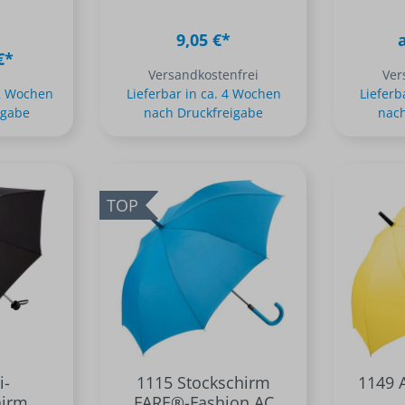
9,05 €*
€*
Versandkostenfrei
Ver
-2 Wochen
Lieferbar in ca. 4 Wochen
Lieferb
igabe
nach Druckfreigabe
nach
TOP
i-
1115 Stockschirm
1149 
hirm
FARE®-Fashion AC