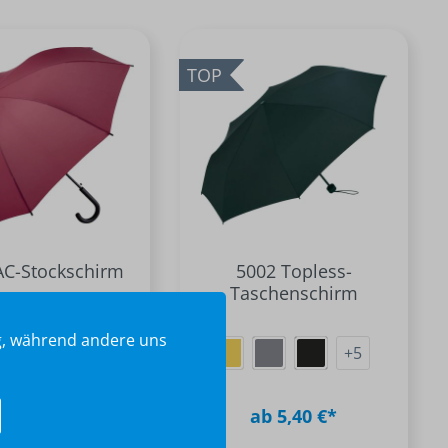
TOP
AC-Stockschirm
5002 Topless-
Taschenschirm
ig, während andere uns
+
9
+
5
5,60 €*
ab 5,40 €*