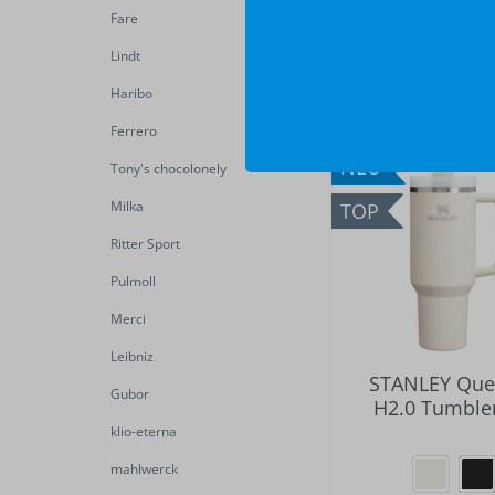
Versandkosten
Fare
Lieferbar in ca. 
nach Druckfre
Lindt
Haribo
Ferrero
NEU
Tony's chocolonely
Milka
TOP
Ritter Sport
Pulmoll
Merci
Leibniz
STANLEY Que
Gubor
H2.0 Tumbler
klio-eterna
mahlwerck