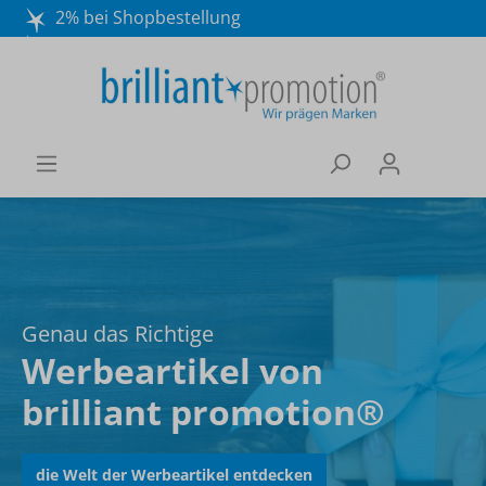
2% bei Shopbestellung
Mo. - Do. 8:30 - 16:30 und Fr. 8:30 - 15:00 Uhr
Wir beraten Sie gerne:
040 / 570 18 25 70
Schilder für jede Branche
Mit unseren
Namensschildern
ist Ihr Name Programm!