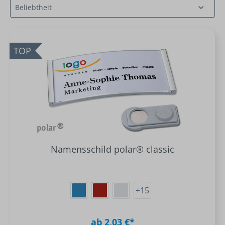
TOP
Namensschild polar® classic
+
15
ab 2,03 €*