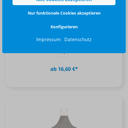
Nur funktionale Cookies akzeptieren
VINGA Asado Küchenschürze
Konfigurieren
braun (± PMS 2325)
grün (± PMS Green)
Impressum
Datenschutz
+
1
ab 16,60 €*