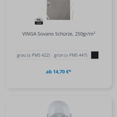
VINGA Sovano Schürze, 250gr/m²
grau (± PMS 422)
grün (± PMS 447)
ab 14,70 €*