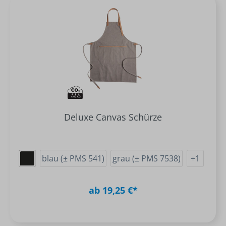
Deluxe Canvas Schürze
blau (± PMS 541)
grau (± PMS 7538)
+
1
ab 19,25 €*