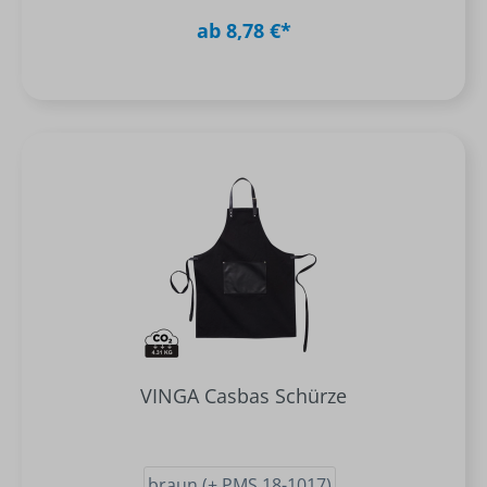
ab 8,78 €*
VINGA Casbas Schürze
braun (± PMS 18-1017)