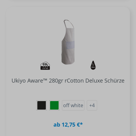
Ukiyo Aware™ 280gr rCotton Deluxe Schürze
off white
+
4
ab 12,75 €*