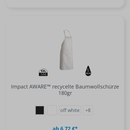
Impact AWARE™ recycelte Baumwollschürze
180gr
off white
+
8
ab 6,72 €*