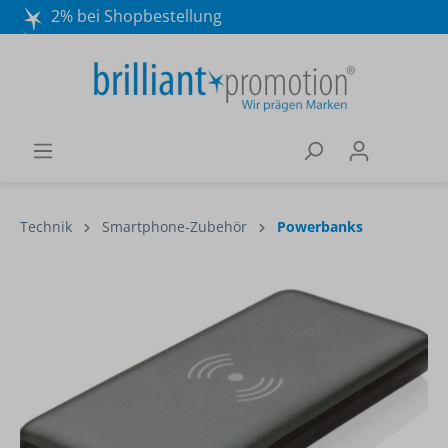
2% bei Shopbestellung
Mo. - Do. 8:30 - 16:30 und Fr. 8:30 - 15:00 Uhr
Wir beraten Sie gerne:
040 / 570 18 25 70
Technik
Smartphone-Zubehör
Powerbanks