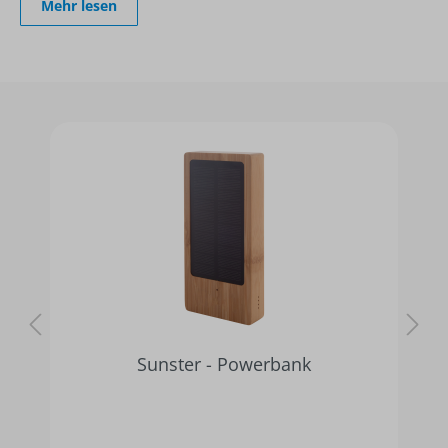
Mehr lesen
2PB12100 | Fresh 'n Rebel
Powerbank 12.000mAh USB-C Ultra
Fast Charging 20W