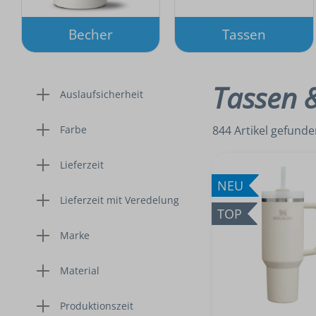
Osterdekoration
Nachhalt
Pfefferminz
Gubor
Werbearti
Becher
Tassen
Zucker
Trinkflaschen
Leibniz
Neuheite
Sportflaschen
Ahoj-Brau
Flachmann
Jelly Beans
Tassen 
Auslaufsicherheit
Glasflaschen
Pulmoll
Mentos
Farbe
844 Artikel gefund
Tic Tac
Lieferzeit
NEU
Lieferzeit mit Veredelung
TOP
Marke
Material
Produktionszeit