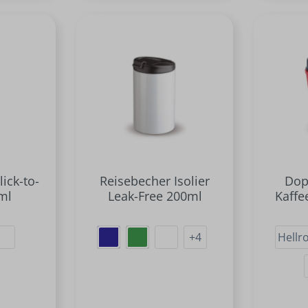
lick-to-
Reisebecher Isolier
Dop
ml
Leak-Free 200ml
Kaffe
+
4
Hellr