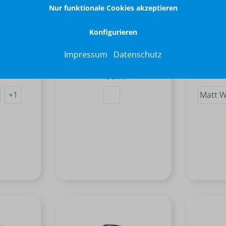
Nur funktionale Cookies akzeptieren
Konfigurieren
Flow mit
Isolierbecher Flow mit
Isoli
Impressum
Datenschutz
ml
Griff Sublimation
400ml
+
1
Matt W