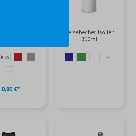
erbecher Metall
Reisebecher Isolier
350ml
350ml
eiss
+
4
+
2
0,00 €*