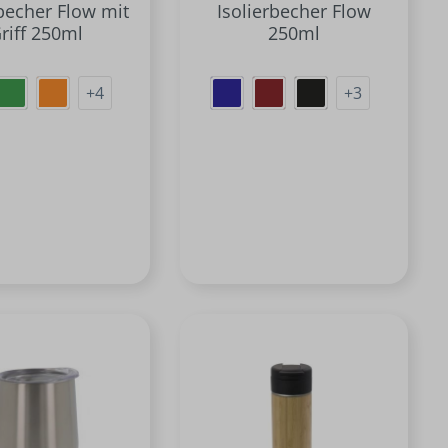
rbecher Flow mit
Isolierbecher Flow
riff 250ml
250ml
+
4
+
3