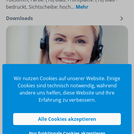
bedruckt, Sichtscheibe: hoch…
Mehr
Downloads
Wir nutzen Cookies auf unserer Website. Einige
Cookies sind technisch notwendig, während
andere uns helfen, diese Website und Ihre
Erfahrung zu verbessern.
Wir glänzen für Sie
040 / 570 18 25 70
Alle Cookies akzeptieren
info@brilliant-promotion.com
Jetzt anfragen
Nur funktionale Cookies akzeptieren