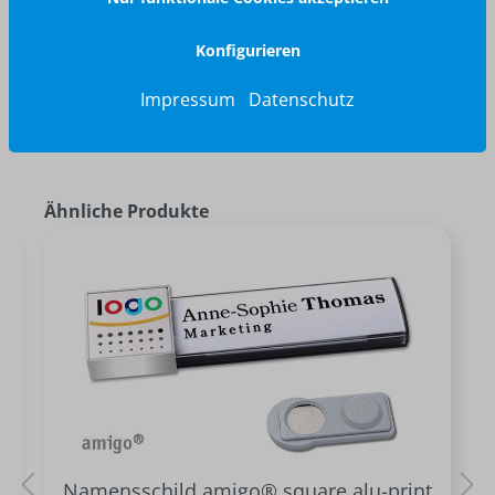
Konfigurieren
Impressum
Datenschutz
Ähnliche Produkte
Namensschild amigo® square alu-print