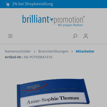
2% bei Shopbestellung
Mo. - Do. 8:30 - 16:30 und Fr. 8:30 - 15:00 Uhr
Wir beraten Sie gerne:
040 / 570 18 25 70
Namensschilder
Branchenlösungen
Mitarbeiter
Artikel-Nr.:
bb-PCP35MA1616