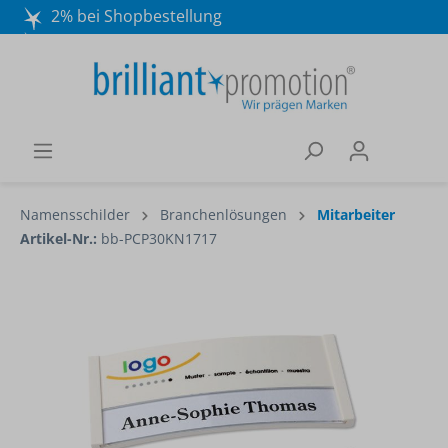
2% bei Shopbestellung
Mo. - Do. 8:30 - 16:30 und Fr. 8:30 - 15:00 Uhr
Wir beraten Sie gerne:
040 / 570 18 25 70
Namensschilder
Branchenlösungen
Mitarbeiter
Artikel-Nr.:
bb-PCP30KN1717