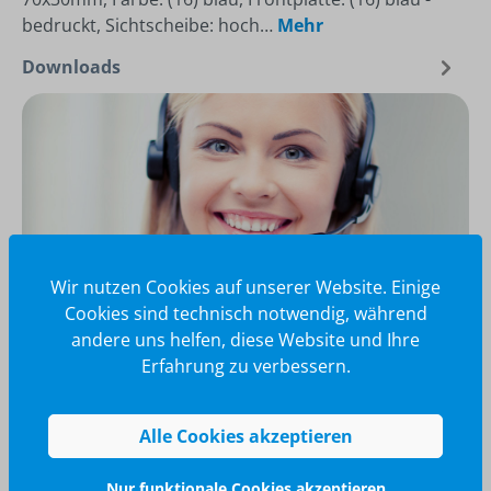
bedruckt, Sichtscheibe: hoch…
Mehr
Downloads
Wir nutzen Cookies auf unserer Website. Einige
Cookies sind technisch notwendig, während
andere uns helfen, diese Website und Ihre
Erfahrung zu verbessern.
Wir glänzen für Sie
040 / 570 18 25 70
Alle Cookies akzeptieren
info@brilliant-promotion.com
Jetzt anfragen
Nur funktionale Cookies akzeptieren