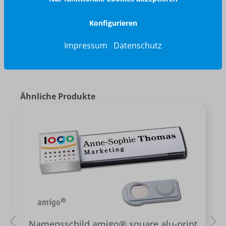
Konfigurieren
Impressum
Datenschutz
Ähnliche Produkte
Namensschild amigo® square alu-print