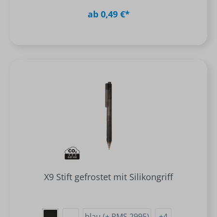
ab 0,49 €*
X9 Stift gefrostet mit Silikongriff
blau (± PMS 2995)
+
4