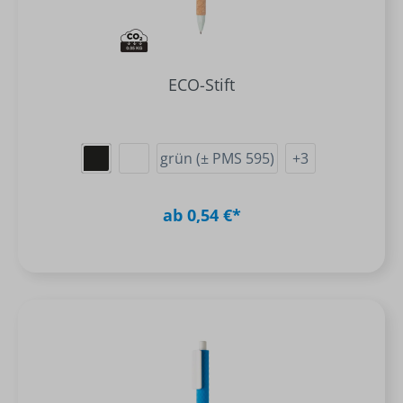
ECO-Stift
grün (± PMS 595)
+
3
ab 0,54 €*