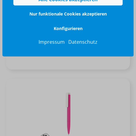
X6 Stift mit Ultra-Glide Tinte
Nur funktionale Cookies akzeptieren
Konfigurieren
grau (± PMS 422)
+
4
Impressum
Datenschutz
ab 0,76 €*