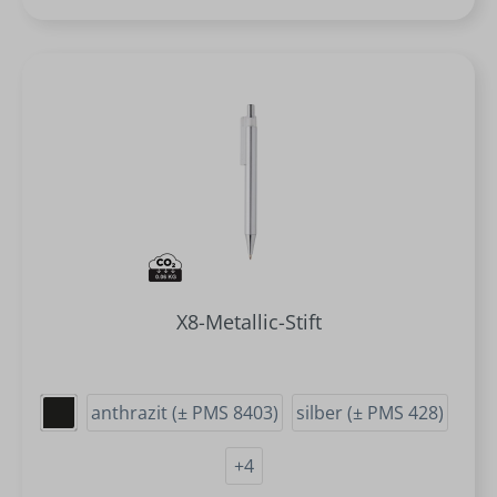
X8-Metallic-Stift
anthrazit (± PMS 8403)
silber (± PMS 428)
+
4