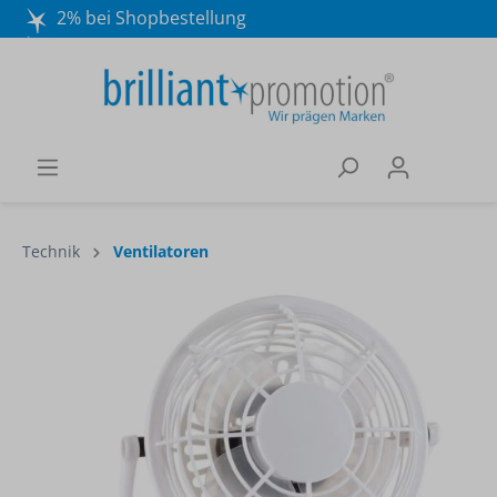
2% bei Shopbestellung
Mo. - Do. 8:30 - 16:30 und Fr. 8:30 - 15:00 Uhr
Wir beraten Sie gerne:
040 / 570 18 25 70
Technik
Ventilatoren