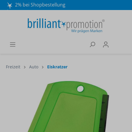
2% bei Shopbestellung
Mo. - Do. 8:30 - 16:30 und Fr. 8:30 - 15:00 Uhr
Wir beraten Sie gerne:
040 / 570 18 25 70
Freizeit
Auto
Eiskratzer