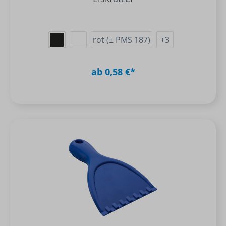
rot (± PMS 187)
+
3
ab 0,58 €*