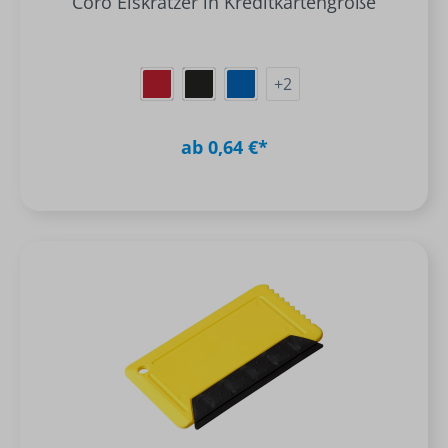
Coro Eiskratzer in Kreditkartengröße
+
2
ab 0,64 €*