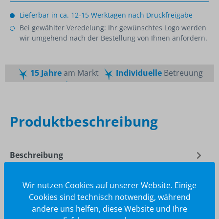
Lieferbar in ca. 12-15 Werktagen nach Druckfreigabe
Bei gewählter Veredelung: Ihr gewünschtes Logo werden
wir umgehend nach der Bestellung von Ihnen anfordern.
15 Jahre
am Markt
Individuelle
Betreuung
Schnelle
Lieferzeiten
Maßgeschneiderte
Dienstleistung
Top
Preis-Leistungsverhältnis
Produktbeschreibung
Beschreibung
Praktisch! Ein Feuerzeug, das nicht mit Glühspirale,
sondern der Lichtbogentechnik und ganz ohne
Wir nutzen Cookies auf unserer Website. Einige
Brennstoff funktioniert. Es…
Mehr
Cookies sind technisch notwendig, während
andere uns helfen, diese Website und Ihre