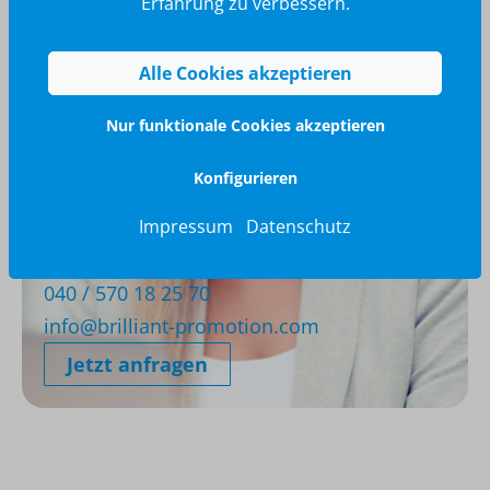
Erfahrung zu verbessern.
Alle Cookies akzeptieren
Nur funktionale Cookies akzeptieren
Konfigurieren
Impressum
Datenschutz
Wir glänzen für Sie
040 / 570 18 25 70
info@brilliant-promotion.com
Jetzt anfragen