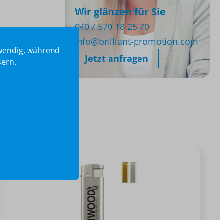
Wir glänzen für Sie
040 / 570 18 25 70
info@brilliant-promotion.com
twendig, während
Jetzt anfragen
sern.