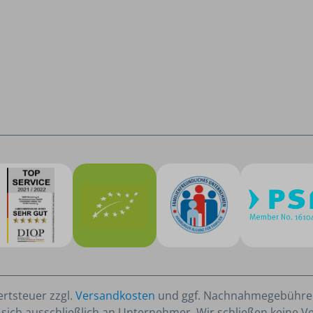
ertsteuer zzgl.
Versandkosten
und ggf. Nachnahmegebühren
sich ausschließlich an Unternehmer. Wir schließen keine V