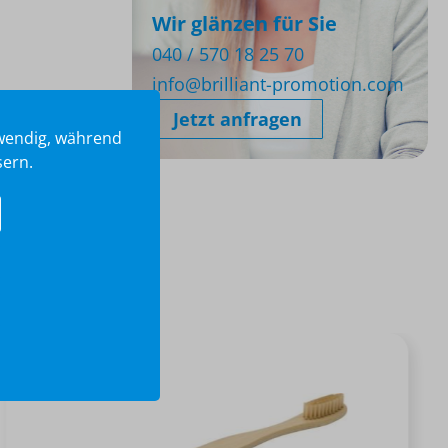
Wir glänzen für Sie
040 / 570 18 25 70
info@brilliant-promotion.com
Jetzt anfragen
twendig, während
sern.