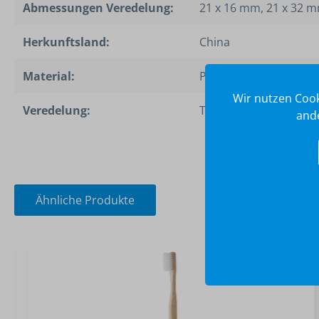
Abmessungen Veredelung:
21 x 16 mm, 21 x 32 
Herkunftsland:
China
Material:
PP
Wir nutzen Cook
Veredelung:
Tampondruck (T)
ande
Ähnliche Produkte