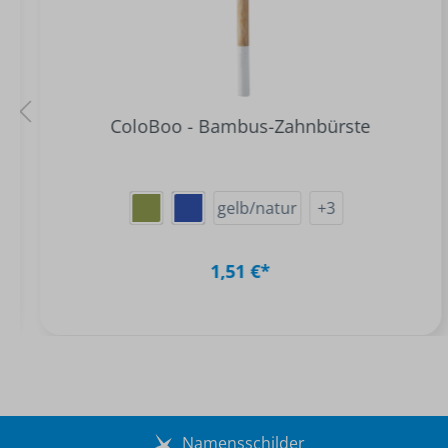
ColoBoo - Bambus-Zahnbürste
gelb/natur
+
3
1,51 €*
Namensschilder