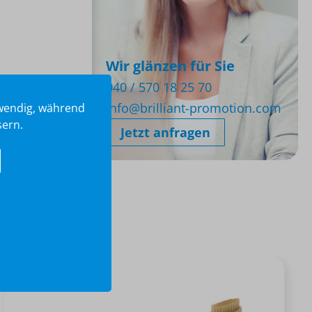
Wir glänzen für Sie
040 / 570 18 25 70
info@brilliant-promotion.com
twendig, während
sern.
Jetzt anfragen