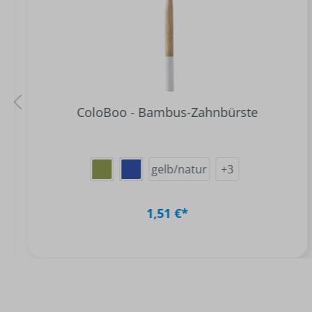
ColoBoo - Bambus-Zahnbürste
gelb/natur
+
3
1,51 €*