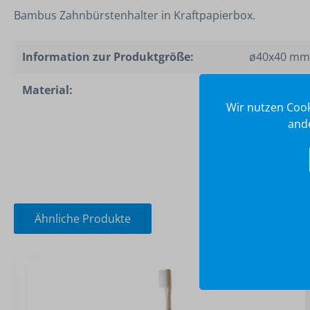
Bambus Zahnbürstenhalter in Kraftpapierbox.
Information zur Produktgröße:
ø40x40 mm
Material:
Bambus
Wir nutzen Cook
ande
Ähnliche Produkte