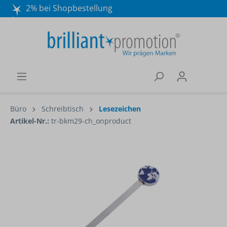
2% bei Shopbestellung
Mo. - Do. 8:30 - 16:30 und Fr. 8:30 - 15:00 Uhr
Wir beraten Sie gerne:
040 / 570 18 25 70
Büro
Schreibtisch
Lesezeichen
Artikel-Nr.:
tr-bkm29-ch_onproduct