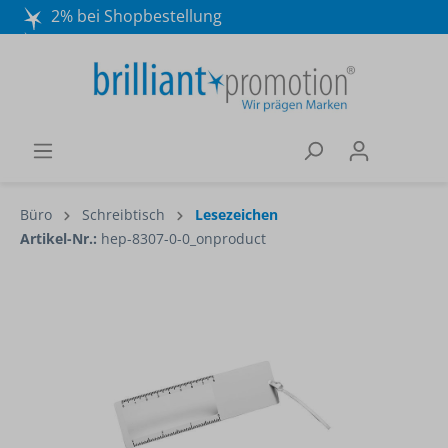
2% bei Shopbestellung
Mo. - Do. 8:30 - 16:30 und Fr. 8:30 - 15:00 Uhr
Wir beraten Sie gerne:
040 / 570 18 25 70
Büro
Schreibtisch
Lesezeichen
Artikel-Nr.:
hep-8307-0-0_onproduct