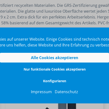
fiziert recycelten Materialien. Die GRS-Zertifizierung gewäh
Materialien. Die glatte und luxuriöse Oberfläche wertet jeden
x 2 cm. Extra dick für ein perfektes Arbeitserlebnis. Herges
: 58% basierend auf dem Gesamtgewicht des Artikels. PVC-fr
ies auf unserer Website. Einige Cookies sind technisch no
re uns helfen, diese Website und Ihre Erfahrung zu verbes
ng
Alle Cookies akzeptieren
Nur funktionale Cookies akzeptieren
Konfigurieren
Impressum
Datenschutz