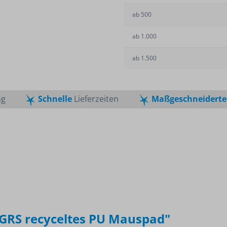
Lanyards
ige
Mund-Nasen-Schutz
Tierbedarf
ab
500
Schlüsselanhänger
kel
Desinfektionsmittel
n 2024
ab
1.000
Corona-Schnelltests
se
ab
1.500
ng
Schnelle
Lieferzeiten
Maßgeschneiderte
GRS recyceltes PU Mauspad"