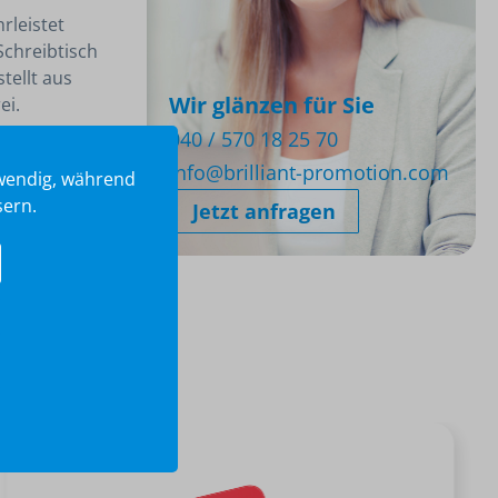
rleistet
 Schreibtisch
tellt aus
Wir glänzen für Sie
ei.
040 / 570 18 25 70
info@brilliant-promotion.com
twendig, während
sern.
Jetzt anfragen