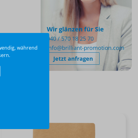
Wir glänzen für Sie
040 / 570 18 25 70
info@brilliant-promotion.com
twendig, während
sern.
Jetzt anfragen