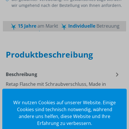
wir umgehend nach der Bestellung von Ihnen anfordern.
15 Jahre
am Markt
Individuelle
Betreuung
Schnelle
Lieferzeiten
Maßgeschneiderte
Dienstleistung
Top
Preis-Leistungsverhältnis
Produktbeschreibung
Beschreibung
Retap Flasche mit Schraubverschluss, Made in
EuropeBorosilikat-Glas, extra-starkmit farbigem
Deckel (aus 6 Standardfarben ge…
Mehr
Wir nutzen Cookies auf unserer Website. Einige
Cookies sind technisch notwendig, während
andere uns helfen, diese Website und Ihre
Erfahrung zu verbessern.