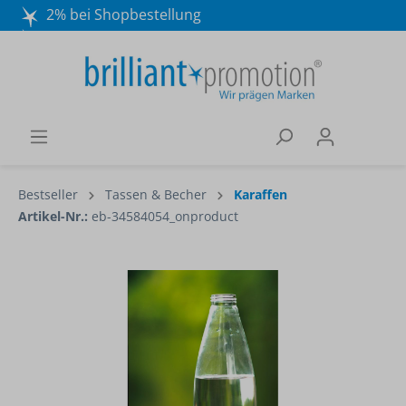
2% bei Shopbestellung
Mo. - Do. 8:30 - 16:30 und Fr. 8:30 - 15:00 Uhr
Wir beraten Sie gerne:
040 / 570 18 25 70
Bestseller
Tassen & Becher
Karaffen
Artikel-Nr.:
eb-34584054_onproduct