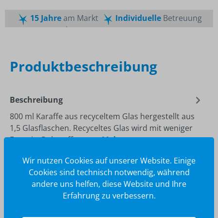
15 Jahre
am Markt
Individuelle
Betreuung
Schnelle
Lieferzeiten
Maßgeschneiderte
Dienstleistung
Top
Preis-Leistungsverhältnis
Produktbeschreibung
Beschreibung
800 ml Karaffe aus recyceltem Glas hergestellt aus
1,5 Glasflaschen. Recyceltes Glas wird mit weniger
Energie, Rohstoffen un…
Mehr
Wir nutzen Cookies auf unserer Website. Einige
Cookies sind technisch notwendig, während
andere uns helfen, diese Website und Ihre
Erfahrung zu verbessern.