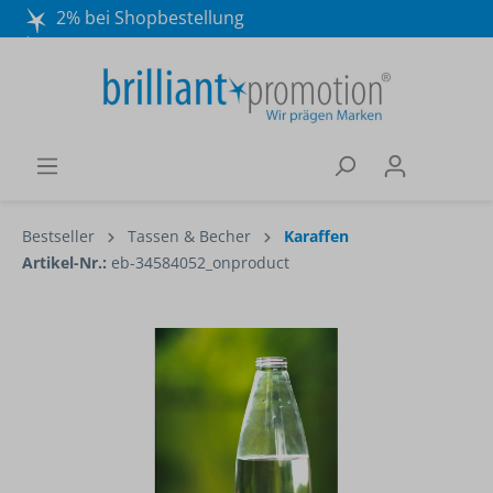
2% bei Shopbestellung
Mo. - Do. 8:30 - 16:30 und Fr. 8:30 - 15:00 Uhr
Wir beraten Sie gerne:
040 / 570 18 25 70
Bestseller
Tassen & Becher
Karaffen
Artikel-Nr.:
eb-34584052_onproduct