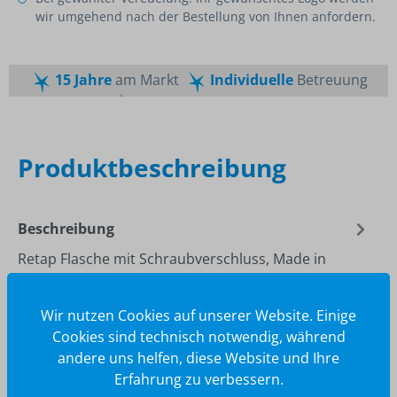
wir umgehend nach der Bestellung von Ihnen anfordern.
15 Jahre
am Markt
Individuelle
Betreuung
Schnelle
Lieferzeiten
Maßgeschneiderte
Dienstleistung
Top
Preis-Leistungsverhältnis
Produktbeschreibung
Beschreibung
Retap Flasche mit Schraubverschluss, Made in
EuropeBorosilikat-Glas, extra-starkmit farbigem
Deckel (aus 6 Standardfarben ge…
Mehr
Wir nutzen Cookies auf unserer Website. Einige
Cookies sind technisch notwendig, während
andere uns helfen, diese Website und Ihre
Erfahrung zu verbessern.