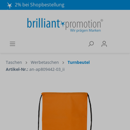
2% bei Shopbestellung
Mo. - Do. 8:30 - 16:30 und Fr. 8:30 - 15:00 Uhr
Wir beraten Sie gerne:
040 / 570 18 25 70
Taschen
Werbetaschen
Turnbeutel
Artikel-Nr.:
an-ap809442-03_ii