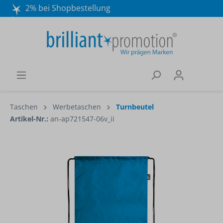
2% bei Shopbestellung
Mo. - Do. 8:30 - 16:30 und Fr. 8:30 - 15:00 Uhr
Wir beraten Sie gerne:
040 / 570 18 25 70
Taschen
Werbetaschen
Turnbeutel
Artikel-Nr.:
an-ap721547-06v_ii