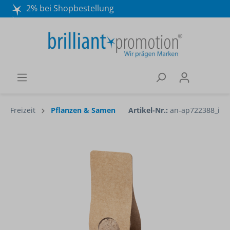
2% bei Shopbestellung
Mo. - Do. 8:30 - 16:30 und Fr. 8:30 - 15:00 Uhr
Wir beraten Sie gerne:
040 / 570 18 25 70
Freizeit
Pflanzen & Samen
Artikel-Nr.:
an-ap722388_i