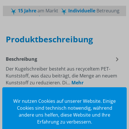
15 Jahre
am Markt
Individuelle
Betreuung
Schnelle
Lieferzeiten
Maßgeschneiderte
Dienstleistung
Top
Preis-Leistungsverhältnis
Produktbeschreibung
Beschreibung
Der Kugelschreiber besteht aus recyceltem PET-
Kunststoff, was dazu beiträgt, die Menge an neuem
Kunststoff zu reduzieren. Di…
Mehr
Wir nutzen Cookies auf unserer Website. Einige
Cookies sind technisch notwendig, während
andere uns helfen, diese Website und Ihre
Erfahrung zu verbessern.