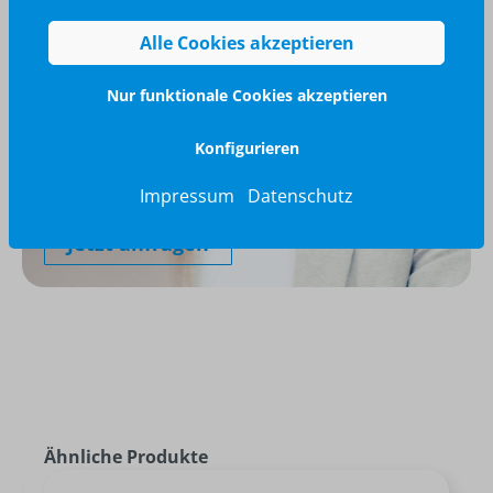
Alle Cookies akzeptieren
Nur funktionale Cookies akzeptieren
Wir glänzen für Sie
Konfigurieren
040 / 570 18 25 70
Impressum
Datenschutz
info@brilliant-promotion.com
Jetzt anfragen
Ähnliche Produkte