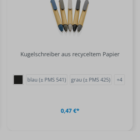
Kugelschreiber aus recyceltem Papier
blau (± PMS 541)
grau (± PMS 425)
+
4
0,47 €*