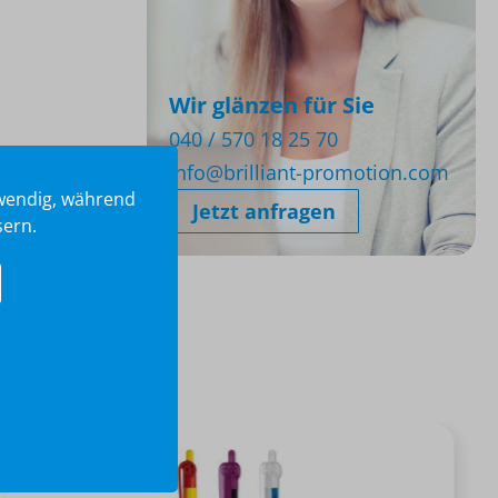
d
Wir glänzen für Sie
040 / 570 18 25 70
info@brilliant-promotion.com
twendig, während
Jetzt anfragen
sern.