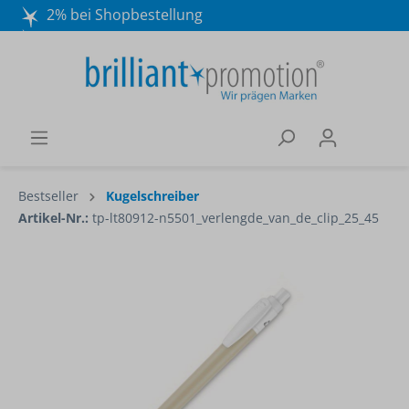
2% bei Shopbestellung
Mo. - Do. 8:30 - 16:30 und Fr. 8:30 - 15:00 Uhr
Wir beraten Sie gerne:
040 / 570 18 25 70
Bestseller
Kugelschreiber
Artikel-Nr.:
tp-lt80912-n5501_verlengde_van_de_clip_25_45