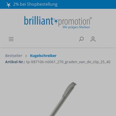
2% bei Shopbestellung
Mo. - Do. 8:30 - 16:30 und Fr. 8:30 - 15:00 Uhr
Wir beraten Sie gerne:
040 / 570 18 25 70
Bestseller
Kugelschreiber
Artikel-Nr.:
tp-lt87106-n0061_270_graden_van_de_clip_25_40