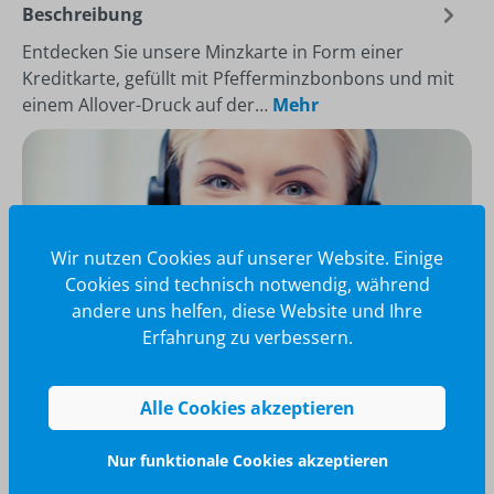
Beschreibung
Entdecken Sie unsere Minzkarte in Form einer
Kreditkarte, gefüllt mit Pfefferminzbonbons und mit
einem Allover-Druck auf der…
Mehr
Wir nutzen Cookies auf unserer Website. Einige
Cookies sind technisch notwendig, während
andere uns helfen, diese Website und Ihre
Erfahrung zu verbessern.
Alle Cookies akzeptieren
Wir glänzen für Sie
040 / 570 18 25 70
Nur funktionale Cookies akzeptieren
info@brilliant-promotion.com