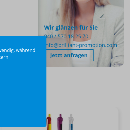
Wir glänzen für Sie
040 / 570 18 25 70
info@brilliant-promotion.com
twendig, während
Jetzt anfragen
sern.