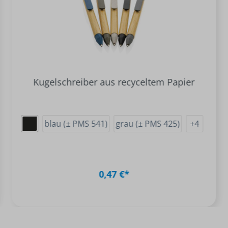
Kugelschreiber aus recyceltem Papier
blau (± PMS 541)
grau (± PMS 425)
+
4
0,47 €*