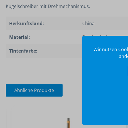
Kugelschreiber mit Drehmechanismus.
Herkunftsland:
China
Material:
Bambusholz
Wir nutzen Cook
Tintenfarbe:
Black
ande
Ähnliche Produkte