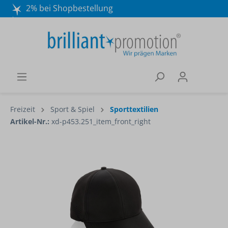
2% bei Shopbestellung
Mo. - Do. 8:30 - 16:30 und Fr. 8:30 - 15:00 Uhr
Wir beraten Sie gerne:
040 / 570 18 25 70
Freizeit
Sport & Spiel
Sporttextilien
Artikel-Nr.:
xd-p453.251_item_front_right