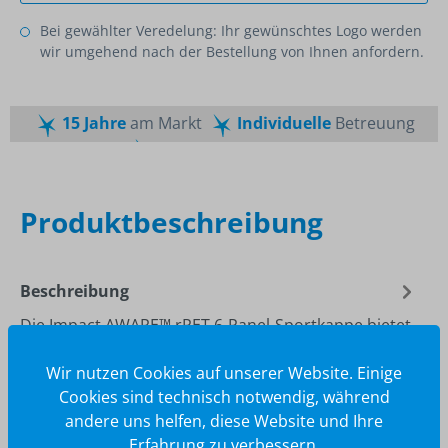
Bei gewählter Veredelung: Ihr gewünschtes Logo werden
wir umgehend nach der Bestellung von Ihnen anfordern.
15 Jahre
am Markt
Individuelle
Betreuung
Schnelle
Lieferzeiten
Maßgeschneiderte
Dienstleistung
Top
Preis-Leistungsverhältnis
Produktbeschreibung
Beschreibung
Die Impact AWARE™ rPET 6-Panel-Sportkappe bietet
eine bequeme Passform mit Luftlöchern an der
Wir nutzen Cookies auf unserer Website. Einige
Außenseite, sowie einer verste…
Mehr
Cookies sind technisch notwendig, während
andere uns helfen, diese Website und Ihre
Erfahrung zu verbessern.