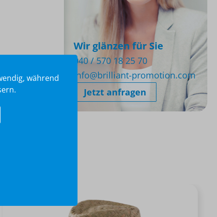
Wir glänzen für Sie
040 / 570 18 25 70
info@brilliant-promotion.com
twendig, während
sern.
Jetzt anfragen