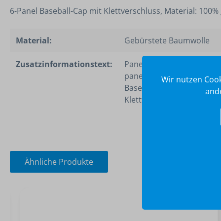
6-Panel Baseball-Cap mit Klettverschluss, Material: 100
Material:
Gebürstete Baumwolle
Zusatzinformationstext:
Panels: 6
panelGrößenverstellung b
Wir nutzen Cook
Baseball-Caps:
ande
Klettverschluss
Ähnliche Produkte