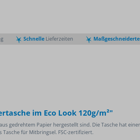
Lanyards
ige
Mund-Nasen-Schutz
Tierbedarf
Schlüsselanhänger
kel
Desinfektionsmittel
n 2024
Corona-Schnelltests
se
ng
Schnelle
Lieferzeiten
Maßgeschneiderte
rtasche im Eco Look 120g/m²"
aus gedrehtem Papier hergestellt sind. Die Tasche hat eine
asche für Mitbringsel. FSC-zertifiziert.