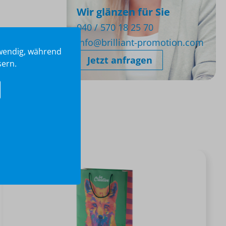
Wir glänzen für Sie
040 / 570 18 25 70
info@brilliant-promotion.com
twendig, während
Jetzt anfragen
sern.