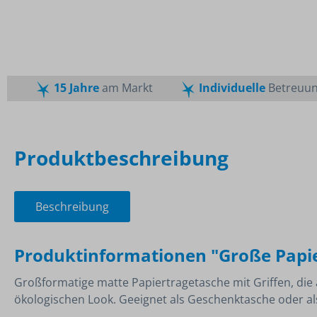
Osterdekoration
Nachhalt
Pfefferminz
Gubor
Werbearti
Zucker
Trinkflaschen
Leibniz
Neuheite
Sportflaschen
Ahoj-Brau
Flachmann
Jelly Beans
15 Jahre
am Markt
Individuelle
Betreuu
Glasflaschen
Pulmoll
Mentos
Tic Tac
Produktbeschreibung
Beschreibung
Produktinformationen "Große Papie
Großformatige matte Papiertragetasche mit Griffen, die 
ökologischen Look. Geeignet als Geschenktasche oder als T