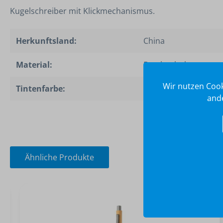
Kugelschreiber mit Klickmechanismus.
Herkunftsland:
China
Material:
Bambusholz
Wir nutzen Cook
Tintenfarbe:
Black
ande
Ähnliche Produkte