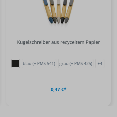
Kugelschreiber aus recyceltem Papier
blau (± PMS 541)
grau (± PMS 425)
+
4
0,47 €*