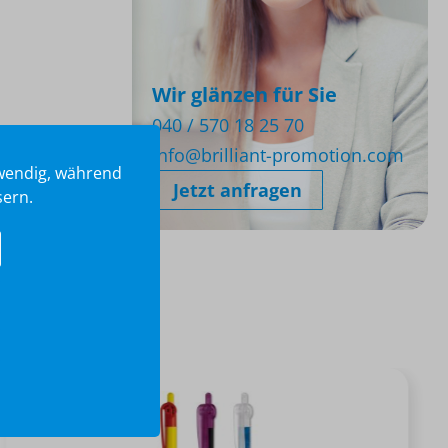
Wir glänzen für Sie
040 / 570 18 25 70
info@brilliant-promotion.com
twendig, während
Jetzt anfragen
sern.