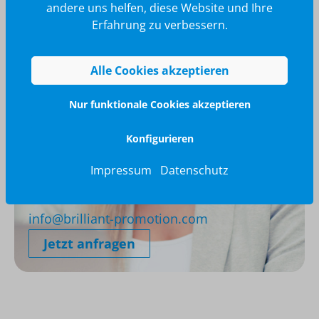
andere uns helfen, diese Website und Ihre
Erfahrung zu verbessern.
Alle Cookies akzeptieren
Nur funktionale Cookies akzeptieren
Konfigurieren
Impressum
Datenschutz
Wir glänzen für Sie
040 / 570 18 25 70
info@brilliant-promotion.com
Jetzt anfragen