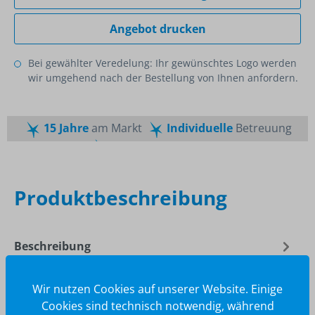
Angebot drucken
Bei gewählter Veredelung: Ihr gewünschtes Logo werden
wir umgehend nach der Bestellung von Ihnen anfordern.
15 Jahre
am Markt
Individuelle
Betreuung
Schnelle
Lieferzeiten
Maßgeschneiderte
Dienstleistung
Top
Preis-Leistungsverhältnis
Produktbeschreibung
Beschreibung
Schwarzschreibender Kugelschreiber mit Schaft aus
Bambusholz mit Metall-Clip.
Wir nutzen Cookies auf unserer Website. Einige
Cookies sind technisch notwendig, während