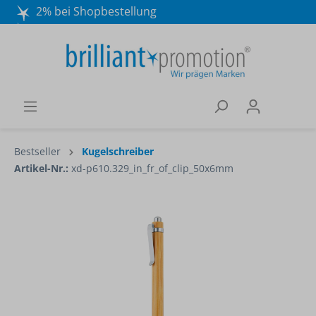
2% bei Shopbestellung
Mo. - Do. 8:30 - 16:30 und Fr. 8:30 - 15:00 Uhr
Wir beraten Sie gerne:
040 / 570 18 25 70
Bestseller
Kugelschreiber
Artikel-Nr.:
xd-p610.329_in_fr_of_clip_50x6mm