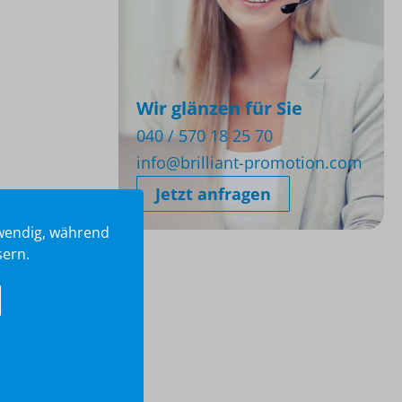
Wir glänzen für Sie
040 / 570 18 25 70
info@brilliant-promotion.com
Jetzt anfragen
twendig, während
sern.