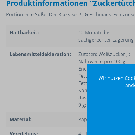
Produktinformationen "Zuckertütc
Portionierte Süße: Der Klassiker ! , Geschmack: Feinzuck
Haltbarkeit:
12 Monate bei
sachgerechter Lagerung
Lebensmitteldeklaration:
Zutaten: Weißzucker ; ;
Nährwerte pro 100 g:
Energie: 1700 kJ/400 kcal;
Fett: 0 g, davon gesättigt
Wir nutzen Cook
Fettsäuren: 0 g;
ande
Kohlenhydrate: 100 g,
davon Zucker: 100 g; Eiwe
0 g; Salz: 0 g
Material:
Papierverbundfolie weiß
Veredelung:
4-c Euroskala