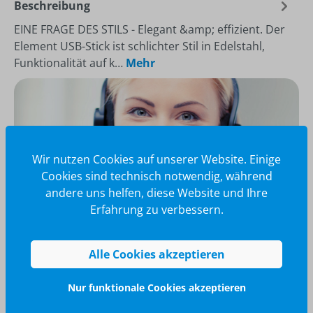
Beschreibung
EINE FRAGE DES STILS - Elegant &amp; effizient. Der
Element USB-Stick ist schlichter Stil in Edelstahl,
Funktionalität auf k…
Mehr
Wir nutzen Cookies auf unserer Website. Einige
Cookies sind technisch notwendig, während
andere uns helfen, diese Website und Ihre
Erfahrung zu verbessern.
Alle Cookies akzeptieren
Wir glänzen für Sie
040 / 570 18 25 70
Nur funktionale Cookies akzeptieren
info@brilliant-promotion.com