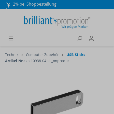
2% bei Shopbestellung
Mo. - Do. 8:30 - 16:30 und Fr. 8:30 - 15:00 Uhr
Wir beraten Sie gerne:
040 / 570 18 25 70
Technik
Computer-Zubehör
USB-Sticks
Artikel-Nr.:
zo-10938-04-sil_onproduct