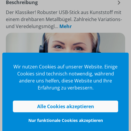
Beschreibung
Der Klassiker! Robuster USB-Stick aus Kunststoff mit
einem drehbaren Metallbügel. Zahlreiche Variations-
und Veredelungsmögl…
Mehr
Wir nutzen Cookies auf unserer Website. Einige
Cookies sind technisch notwendig, während
andere uns helfen, diese Website und Ihre
Erfahrung zu verbessern.
Alle Cookies akzeptieren
Wir glänzen für Sie
040 / 570 18 25 70
Nur funktionale Cookies akzeptieren
info@brilliant-promotion.com