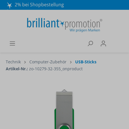
2% bei Shopbestellung
Mo. - Do. 8:30 - 16:30 und Fr. 8:30 - 15:00 Uhr
Wir beraten Sie gerne:
040 / 570 18 25 70
Technik
Computer-Zubehör
USB-Sticks
Artikel-Nr.:
zo-10279-32-355_onproduct