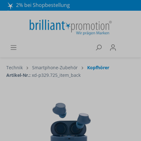
2% bei Shopbestellung
Mo. - Do. 8:30 - 16:30 und Fr. 8:30 - 15:00 Uhr
Wir beraten Sie gerne:
040 / 570 18 25 70
Technik
Smartphone-Zubehör
Kopfhörer
Artikel-Nr.:
xd-p329.725_item_back