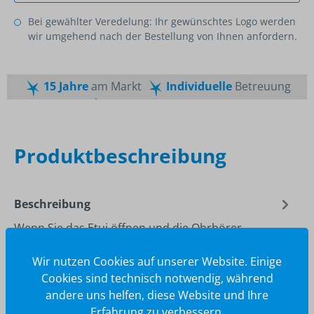
Bei gewählter Veredelung: Ihr gewünschtes Logo werden
wir umgehend nach der Bestellung von Ihnen anfordern.
15 Jahre
am Markt
Individuelle
Betreuung
Schnelle
Lieferzeiten
Maßgeschneiderte
Dienstleistung
Top
Preis-Leistungsverhältnis
Produktbeschreibung
Beschreibung
Wenn Sie das Etui öffnen und die Ohrhörer
einsetzen, trifft Sie ein intensiver Bass. Wie kann ein
Wir nutzen Cookies auf unserer Website. Einige
so kompaktes und tragbares…
Mehr
Cookies sind technisch notwendig, während
andere uns helfen, diese Website und Ihre
Erfahrung zu verbessern.