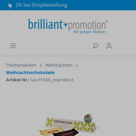
2% bei Shopbestellung
Mo. - Do. 8:30 - 16:30 und Fr. 8:30 - 15:00 Uhr
Wir beraten Sie gerne:
040 / 570 18 25 70
Themenwelten
Weihnachten
Weihnachtsschokolade
Artikel-Nr.:
lux-91560_onproduct