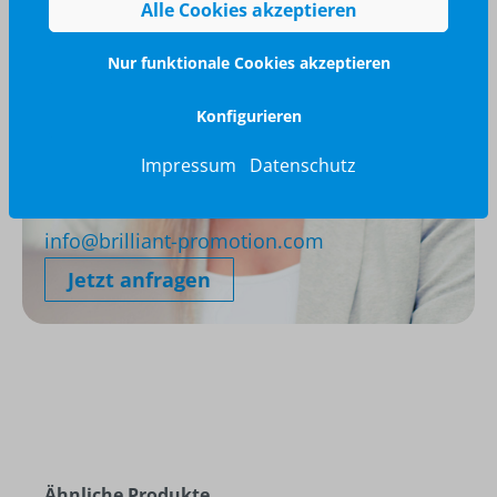
Alle Cookies akzeptieren
Nur funktionale Cookies akzeptieren
Konfigurieren
Impressum
Datenschutz
Wir glänzen für Sie
040 / 570 18 25 70
info@brilliant-promotion.com
Jetzt anfragen
Ähnliche Produkte