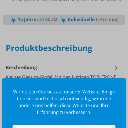
15 Jahre
am Markt
Individuelle
Betreuung
Schnelle
Lieferzeiten
Maßgeschneiderte
Dienstleistung
Top
Preis-Leistungsverhältnis
Produktbeschreibung
Beschreibung
Kleiner Genuss-Gipfel! Mit den kultigen TOBLERONE
Minis versüßen Sie Ihren Kunden und Kundinnen
sowie Ihrem Team den Tag. Ih…
Mehr
Wir nutzen Cookies auf unserer Website. Einige
Cookies sind technisch notwendig, während
andere uns helfen, diese Website und Ihre
Erfahrung zu verbessern.