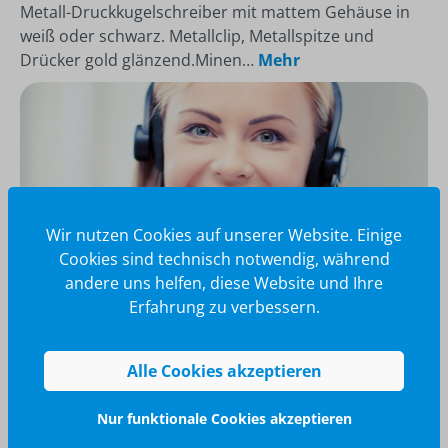
Metall-Druckkugelschreiber mit mattem Gehäuse in
weiß oder schwarz. Metallclip, Metallspitze und
Drücker gold glänzend.Minen…
Mehr
Wir nutzen Cookies auf unserer Website. Einige
Cookies sind technisch notwendig, während
andere uns helfen, diese Website und Ihre
Erfahrung zu verbessern.
Wir glänzen für Sie
Alle Cookies akzeptieren
040 / 570 18 25 70
info@brilliant-promotion.com
Nur funktionale Cookies akzeptieren
Jetzt anfragen