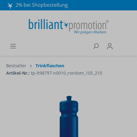
2% bei Shopbestellung
Mo. - Do. 8:30 - 16:30 und Fr. 8:30 - 15:00 Uhr
Wir beraten Sie gerne:
040 / 570 18 25 70
Bestseller
Trinkflaschen
Artikel-Nr.:
tp-lt98797-n0010_rondom_105_210