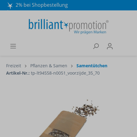
2% bei Shopbestellung
Mo. - Do. 8:30 - 16:30 und Fr. 8:30 - 15:00 Uhr
Wir beraten Sie gerne:
040 / 570 18 25 70
Freizeit
Pflanzen & Samen
Samentütchen
Artikel-Nr.:
tp-lt94558-n0051_voorzijde_35_70