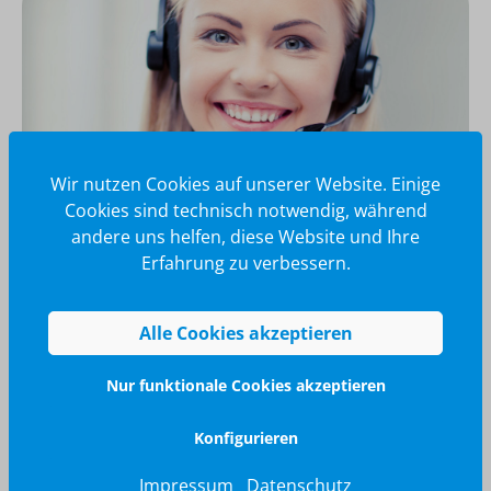
Wir nutzen Cookies auf unserer Website. Einige
Cookies sind technisch notwendig, während
andere uns helfen, diese Website und Ihre
Erfahrung zu verbessern.
Wir glänzen für Sie
040 / 570 18 25 70
Alle Cookies akzeptieren
info@brilliant-promotion.com
Jetzt anfragen
Nur funktionale Cookies akzeptieren
Konfigurieren
Impressum
Datenschutz