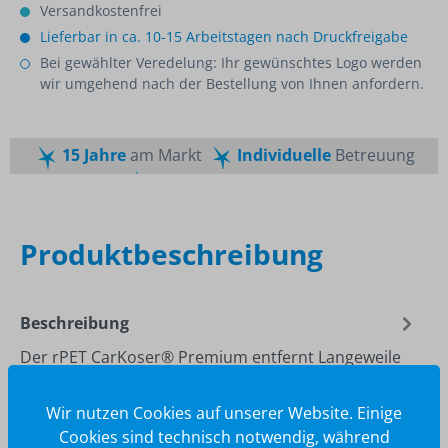
Versandkostenfrei
Lieferbar in ca. 10-15 Arbeitstagen nach Druckfreigabe
Bei gewählter Veredelung: Ihr gewünschtes Logo werden
wir umgehend nach der Bestellung von Ihnen anfordern.
15 Jahre
am Markt
Individuelle
Betreuung
Schnelle
Lieferzeiten
Maßgeschneiderte
Dienstleistung
Top
Preis-Leistungsverhältnis
Produktbeschreibung
Beschreibung
Der rPET CarKoser® Premium entfernt Langeweile
und Schmutz gleichermaßen nachhaltig aus dem
Auto: Der Multifunktionsschwamm…
Mehr
Wir nutzen Cookies auf unserer Website. Einige
Cookies sind technisch notwendig, während
Druckvorlage Download