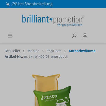
2% bei Shopbestellung
Mo. - Do. 8:30 - 16:30 und Fr. 8:30 - 15:00 Uhr
Wir beraten Sie gerne:
040 / 570 18 25 70
Bestseller
Marken
Polyclean
Autoschwämme
Artikel-Nr.:
pc-ck-rp1400-01_onproduct