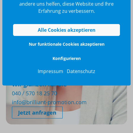
andere uns helfen, diese Website und Ihre
Erfahrung zu verbessern.
Alle Cookies akzeptieren
Nur funktionale Cookies akzeptieren
Konfigurieren
Impressum
Datenschutz
Wir glänzen für Sie
040 / 570 18 25 70
info@brilliant-promotion.com
Jetzt anfragen