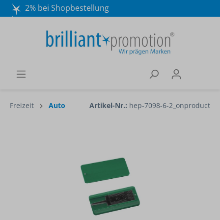
2% bei Shopbestellung
Mo. - Do. 8:30 - 16:30 und Fr. 8:30 - 15:00 Uhr
Wir beraten Sie gerne:
040 / 570 18 25 70
Freizeit
Auto
Artikel-Nr.:
hep-7098-6-2_onproduct