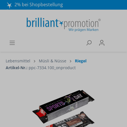
2% bei Shopbestellung
Mo. - Do. 8:30 - 16:30 und Fr. 8:30 - 15:00 Uhr
Wir beraten Sie gerne:
040 / 570 18 25 70
Lebensmittel
Müsli & Nüsse
Riegel
Artikel-Nr.:
ppc-7334.100_onproduct